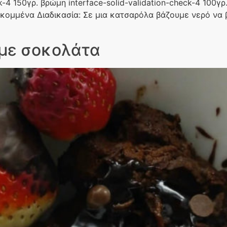
-4 150γρ. βρώμη interface-solid-validation-check-4 100γρ.
οκομμένα Διαδικασία: Σε μια κατσαρόλα βάζουμε νερό να 
 με σοκολάτα