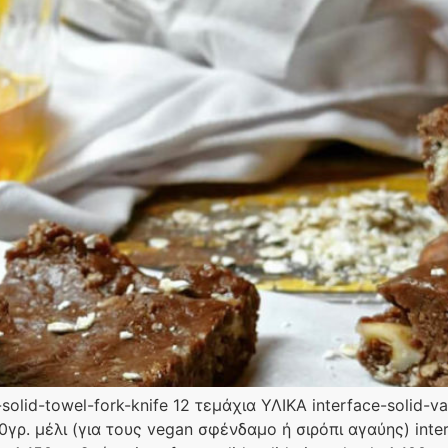
olid-towel-fork-knife 12 τεμάχια ΥΛΙΚΑ interface-solid-va
50γρ. μέλι (για τους vegan σφένδαμο ή σιρόπι αγαύης) inte