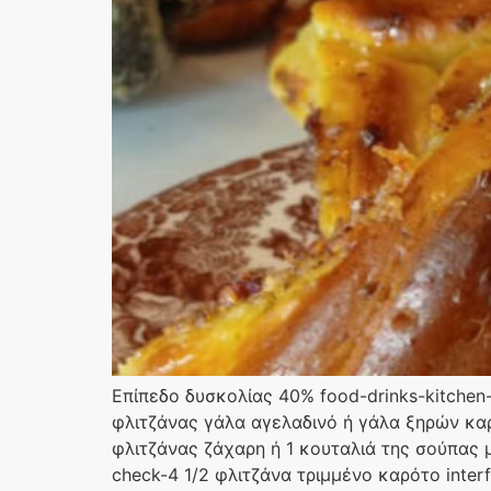
Επίπεδο δυσκολίας 40% food-drinks-kitchen-so
φλιτζάνας γάλα αγελαδινό ή γάλα ξηρών καρπώ
φλιτζάνας ζάχαρη ή 1 κουταλιά της σούπας με
check-4 1/2 φλιτζάνα τριμμένο καρότο interfa