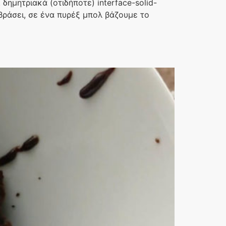
 δημητριακά (οτιδήποτε) interface-solid-
βράσει, σε ένα πυρέξ μπολ βάζουμε το