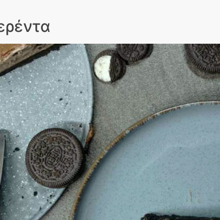
ερέντα