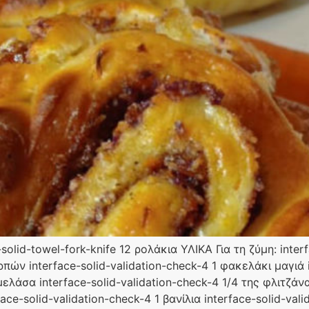
lid-towel-fork-knife 12 ρολάκια ΥΛΙΚΑ Για τη ζύμη: interf
ν interface-solid-validation-check-4 1 φακελάκι μαγιά in
λάσα interface-solid-validation-check-4 1/4 της φλιτζάνα
ce-solid-validation-check-4 1 βανίλια interface-solid-vali