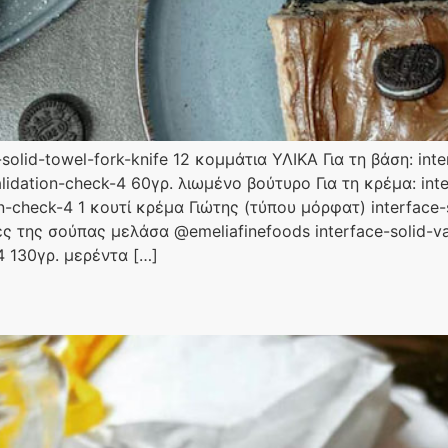
olid-towel-fork-knife 12 κομμάτια ΥΛΙΚΑ Για τη βάση: inte
lidation-check-4 60γρ. λιωμένο βούτυρο Για τη κρέμα: inte
n-check-4 1 κουτί κρέμα Γιώτης (τύπου μόρφατ) interface-
ιές της σούπας μελάσα @emeliafinefoods interface-solid-va
-4 130γρ. μερέντα […]