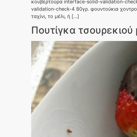
κουβερτούρα interface-solid-validation-check
validation-check-4 80γρ. φουντούκια χοντρ
ταχίνι, το μέλι, ή […]
Πουτίγκα τσουρεκιού