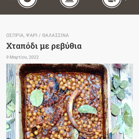
ΟΣΠΡΙΑ
,
ΨΑΡΙ / ΘΑΛΑΣΣΙΝΑ
Χταπόδι με ρεβύθια
9 Μαρτίου, 2022