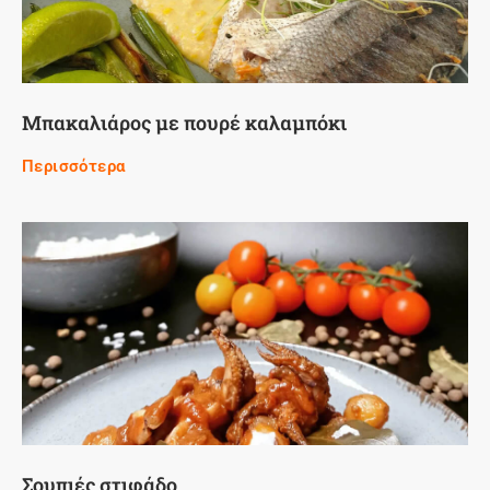
Μπακαλιάρος με πουρέ καλαμπόκι
Περισσότερα
Σουπιές στιφάδο