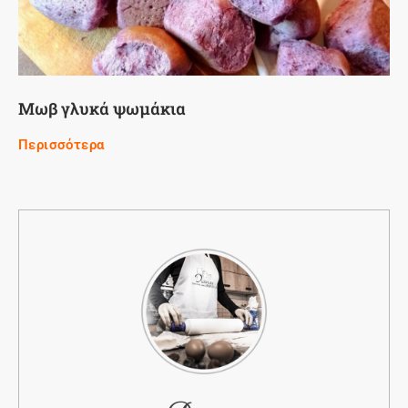
Μωβ γλυκά ψωμάκια
Περισσότερα