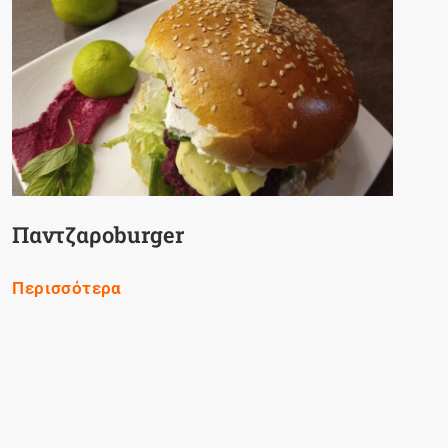
Παντζαροburger
Περισσότερα