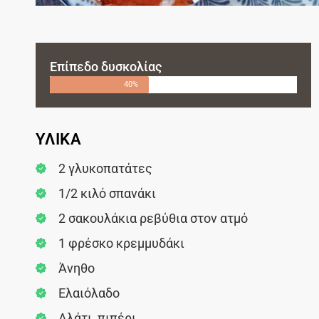
Επίπεδο δυσκολίας
40%
ΥΛΙΚΑ
2 γλυκοπατάτες
1/2 κιλό σπανάκι
2 σακουλάκια ρεβύθια στον ατμό
1 φρέσκο κρεμμυδάκι
Άνηθο
Ελαιόλαδο
Αλάτι, πιπέρι