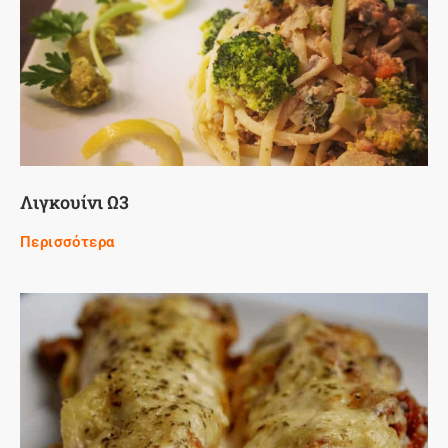
Λιγκουίνι Ω3
Περισσότερα